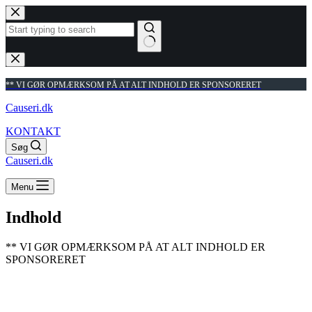
Fortsæt
til
indhold
Ingen
resultater
** VI GØR OPMÆRKSOM PÅ AT ALT INDHOLD ER SPONSORERET
Causeri.dk
KONTAKT
Søg
Causeri.dk
Menu
Indhold
** VI GØR OPMÆRKSOM PÅ AT ALT INDHOLD ER
SPONSORERET