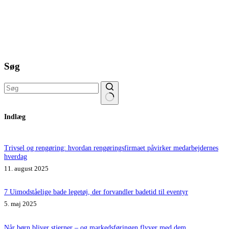
Søg
Ingen
Indlæg
resultater
Trivsel og rengøring: hvordan rengøringsfirmaet påvirker medarbejdernes
hverdag
11. august 2025
7 Uimodståelige bade legetøj, der forvandler badetid til eventyr
5. maj 2025
Når børn bliver stjerner – og markedsføringen flyver med dem